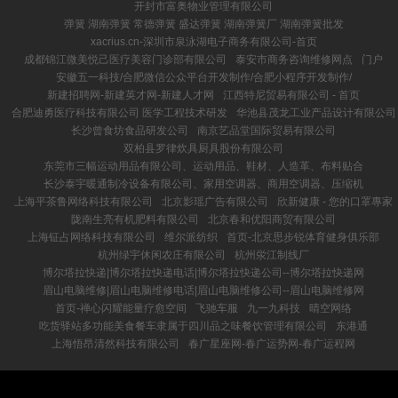
开封市富奥物业管理有限公司
弹簧 湖南弹簧 常德弹簧 盛达弹簧 湖南弹簧厂 湖南弹簧批发
xacrius.cn-深圳市泉泳湖电子商务有限公司-首页
成都锦江微美悦己医疗美容门诊部有限公司
泰安市商务咨询维修网点
门户
安徽五一科技/合肥微信公众平台开发制作/合肥小程序开发制作/
新建招聘网-新建英才网-新建人才网
江西特尼贸易有限公司 - 首页
合肥迪勇医疗科技有限公司 医学工程技术研发
华池县茂龙工业产品设计有限公司
长沙曾食坊食品研发公司
南京艺品堂国际贸易有限公司
双柏县罗律炊具厨具股份有限公司
东莞市三幅运动用品有限公司、运动用品、鞋材、人造革、布料贴合
长沙泰宇暖通制冷设备有限公司、家用空调器、商用空调器、压缩机
上海平茶鲁网络科技有限公司
北京影瑶广告有限公司
欣新健康 - 您的口罩專家
陇南生亮有机肥料有限公司
北京春和优阳商贸有限公司
上海钲占网络科技有限公司
维尔派纺织
首页-北京思步锐体育健身俱乐部
杭州绿宇休闲农庄有限公司
杭州泶江制线厂
博尔塔拉快递|博尔塔拉快递电话|博尔塔拉快递公司--博尔塔拉快递网
眉山电脑维修|眉山电脑维修电话|眉山电脑维修公司--眉山电脑维修网
首页-禅心闪耀能量疗愈空间
飞驰车服
九一九科技
晴空网络
吃货驿站多功能美食餐车隶属于四川品之味餐饮管理有限公司
东港通
上海悟昂清然科技有限公司
春广星座网-春广运势网-春广运程网