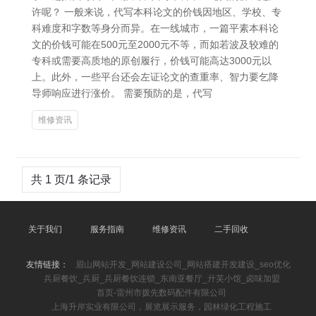
许呢？ 一般来说，代写本科论文的价钱因地区、学校、专
科难度和字数等身分而异。在一线城市，一篇平素本科论
文的价钱可能在500元至2000元不等，而如若波及较难的
专科或需要高质地的原创履行，价钱可能高达3000元以
上。此外，一些平台还会左证论文的查重率、智力要乞降
导师响应进行涨价。 需要预防的是，代写
维修资讯
共 1 页/1 条记录
关于我们
服务指南
维修资讯
二手回收
友情链接：
眉山网站开发_网站建设公司_网站搭建开发建设_seo优化
兵厨餐饮_兵厨_兵厨餐饮连锁_东南亚餐厅_廾芙小馆_卤味加盟
首页-雷州市拨先数码配件有限公司
上海升岸实业有限公司，展览展示服务，园林绿化工程施工