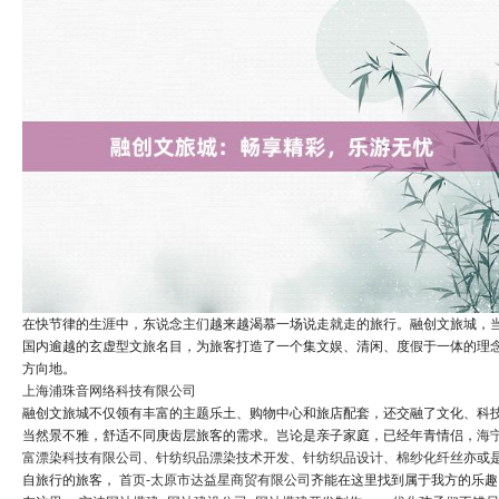
在快节律的生涯中，东说念主们越来越渴慕一场说走就走的旅行。融创文旅城，
国内逾越的玄虚型文旅名目，为旅客打造了一个集文娱、清闲、度假于一体的理
方向地。
上海浦珠音网络科技有限公司
融创文旅城不仅领有丰富的主题乐土、购物中心和旅店配套，还交融了文化、科
当然景不雅，舒适不同庚齿层旅客的需求。岂论是亲子家庭，已经年青情侣，
海
富漂染科技有限公司、针纺织品漂染技术开发、针纺织品设计、棉纱化纤丝
亦或
自旅行的旅客，
首页-太原市达益星商贸有限公司
齐能在这里找到属于我方的乐趣